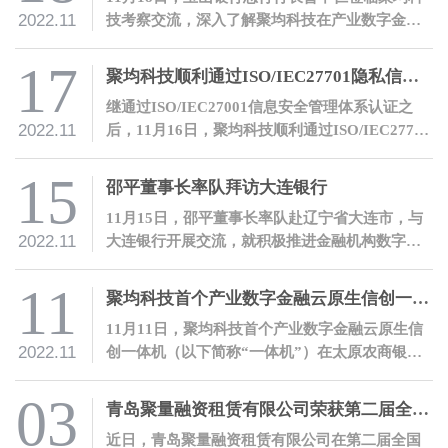
2022.11
技考察交流，深入了解聚均科技在产业数字金融
领域的开拓性探索和实践。
17
聚均科技顺利通过ISO/IEC27701隐私信息管理体系认证
继通过ISO/IEC27001信息安全管理体系认证之
2022.11
后，11月16日，聚均科技顺利通过ISO/IEC27701
隐私信息管理体系认证，隐私与信息安全管理能
力再度获得国际权威认可。
15
邵平董事长率队拜访大连银行
11月15日，邵平董事长率队赴辽宁省大连市，与
2022.11
大连银行开展交流，就积极推进金融机构数字化
转型进行沟通。
11
聚均科技首个产业数字金融云原生信创一体机落地太原农商银行
11月11日，聚均科技首个产业数字金融云原生信
2022.11
创一体机（以下简称“一体机”）在太原农商银行
成功落地，双方合作取得里程碑式进展。
03
青岛聚量融资租赁有限公司荣获第二届全国融资租赁创新案例大赛“优秀创新案例”奖
近日，青岛聚量融资租赁有限公司在第二届全国