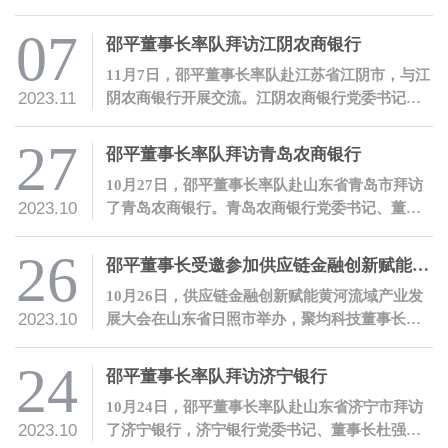
举办。聚量集团董事长、聚均科技董事长兼CEO
邵平受邀参会，并发表主题演讲。
07
邵平董事长率队拜访江阴农商银行
11月7日，邵平董事长率队赴江苏省江阴市，与江
2023.11
阴农商银行开展交流。江阴农商银行党委书记、
董事长宋萍代表江阴农商银行热烈欢迎了邵平一
行的到访。
27
邵平董事长率队拜访青岛农商银行
10月27日，邵平董事长率队赴山东省青岛市拜访
2023.10
了青岛农商银行。青岛农商银行党委书记、董事
长王锡峰代表青岛农商银行热情欢迎了邵平一行
的到访。
26
邵平董事长受邀参加供应链金融创新赋能黄河流域产业发展大会，并发表主题演讲
10月26日，供应链金融创新赋能黄河流域产业发
2023.10
展大会在山东省日照市举办，聚均科技董事长兼C
EO邵平受邀参会，并发表主题演讲。
24
邵平董事长率队拜访济宁银行
10月24日，邵平董事长率队赴山东省济宁市拜访
2023.10
了济宁银行，济宁银行党委书记、董事长杜强代