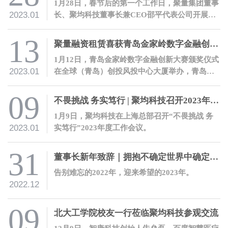
1月28日，春节后的第一个工作日，聚量集团董事
2023.01
长、聚均科技董事长兼CEO邵平代表公司开展开
工慰问活动，向全体员工送上新春祝福。
13
聚量融资租赁喜获青岛金家岭数字金融创新大赛二等奖
1月12日，青岛金家岭数字金融创新大赛颁奖仪式
2023.01
在全球（青岛）创投风投中心大厦举办，青岛聚
量融资租赁有限公司在大赛中喜获金融科技优秀
项目二等奖。
09
不畏挑战 务实笃行 | 聚均科技召开2023年度工作会议
1月9日，聚均科技在上海总部召开“不畏挑战 务
2023.01
实笃行”2023年度工作会议。
31
董事长新年致辞｜拥抱不确定世界中确定的力量
告别难忘的2022年，迎来希望的2023年。
2022.12
09
北大工学院校友一行莅临聚均科技参观交流