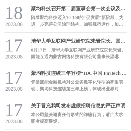
18
聚均科技召开第二届董事会第一次会议及第一届监事会第一次会议
随着聚均科技迈入10-100的“促发展”新阶段，为
2023.08
进一步完善公司治理结构、加强规范运作，加快
各项改革、推动公司经营发展再上新台阶，8月18
日，聚均科技在上海总部召开了第二届董事会第
17
清华大学互联网产业研究院朱岩院长、国能互通温琳董事长一行莅临聚均科技参观交流
一次会议及第一届监事会第一次会议。
8月17日，清华大学互联网产业研究院院长朱岩、
2023.08
国能互通内蒙古网络科技有限公司董事长温琳、
上海企源科技股份有限公司产业互联网事业部总
经理张志勇一行莅临聚均科技参观交流。
17
聚均科技连续三年登榜“IDC中国 FinTech 50”
凭借赋能金融机构对公业务数字化转型的亮眼表
2023.08
现，聚均科技连续第三年上榜，体现出业界对公
司实力的高度肯定。
17
关于冒充我司发布虚假招聘信息的严正声明
本公司坚决谴责任何形式的诈骗行为，请广大求
2023.08
职者提高警惕。