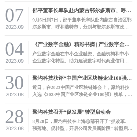
07
邵平董事长率队赴内蒙古鄂尔多斯市、呼和浩特市，与当地政府机构、金融机构、地方企业开展交流
9月6日到7日，邵平董事长率队赴内蒙古自治区鄂
2023.09
尔多斯市、呼和浩特市，分别与鄂尔多斯市政府
机构及当地金融机构、内蒙古自治区农村信用社
联合社座谈交流，并参观调研了国能互通企业光
04
《产业数字金融》精彩书摘 | 产业数字金融七大价值
伏发电基地、罕台川北站煤炭物流园，及鄂尔多
产业数字金融在中小企业融资、金融机构和中小
斯市人才科创中心。
2023.09
企业数字化转型、助力建设数字时代商业信用体
系、助力构建富有中国特色的金融体系等方面都
有着巨大的价值。
30
聚均科技获评“中国产业区块链企业100强”并荣获“产业区块链典型案例奖”
近日，在2023中国产业区块链峰会上，聚均科技
2023.08
入选《2023中国产业区块链企业100强》榜单，公
司“某银行光伏贷数字化管理项目”入选《2023中
国产业区块链典型案例》。
28
聚均科技召开“促发展”转型启动会
8月28日，聚均科技在上海总部召开了“抓改革、
2023.08
强落地、促转型，开启公司发展新阶段” 转型启动
会。