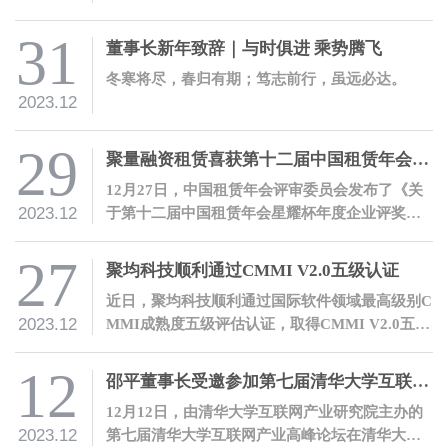
邵平作工作报告。公司全体员工参加会议。
31
董事长新年致辞｜与时俱进 乘势腾飞
冬寒将尽，春归有期；笃志前行，虽远必达。
2023.12
29
聚量融资租赁喜获第十二届中国租赁年会星耀杯“年度繁星奖”
12月27日，中国租赁年会评审委员会发布了《关
2023.12
于第十二届中国租赁年会星耀杯年度企业评奖结
果公告》，经评审委员会评审，青岛聚量融资租
赁有限公司荣获“年度繁星奖”。
27
聚均科技顺利通过CMMI V2.0五级认证
近日，聚均科技顺利通过国际软件领域最高级别C
2023.12
MMI成熟度五级评估认证，取得CMMI V2.0五级
证书。
12
邵平董事长受邀参加第七届清华大学互联网产业高峰论坛并发表主题演讲
12月12日，由清华大学互联网产业研究院主办的
2023.12
第七届清华大学互联网产业高峰论坛在清华大学