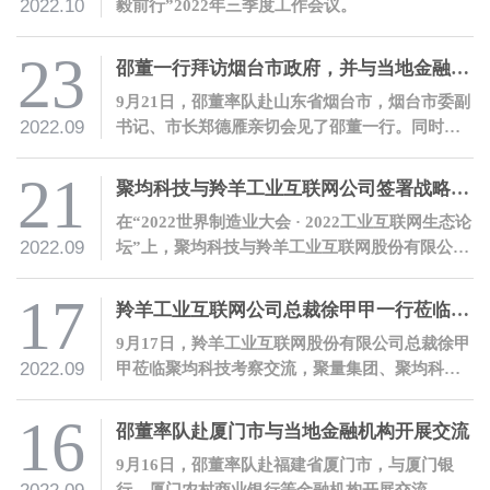
2022.10
毅前行”2022年三季度工作会议。
23
邵董一行拜访烟台市政府，并与当地金融机构开展交流
9月21日，邵董率队赴山东省烟台市，烟台市委副
2022.09
书记、市长郑德雁亲切会见了邵董一行。同时，
邵董应邀发表主题演讲，并与当地金融机构进行
了深入交流。
21
聚均科技与羚羊工业互联网公司签署战略合作协议
在“2022世界制造业大会 · 2022工业互联网生态论
2022.09
坛”上，聚均科技与羚羊工业互联网股份有限公司
签署了战略合作协议，双方将携手推动安徽产业
互联网发展，赋能实体经济。
17
羚羊工业互联网公司总裁徐甲甲一行莅临聚均科技考察交流
9月17日，羚羊工业互联网股份有限公司总裁徐甲
2022.09
甲莅临聚均科技考察交流，聚量集团、聚均科技
董事长兼CEO邵平热情接待了徐甲甲总裁一行。
16
邵董率队赴厦门市与当地金融机构开展交流
9月16日，邵董率队赴福建省厦门市，与厦门银
行、厦门农村商业银行等金融机构开展交流。