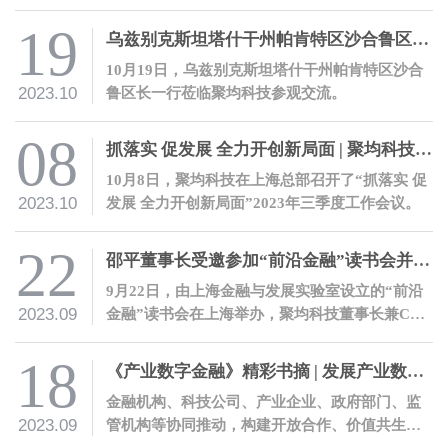
表济宁银行热情欢迎了邵平一行的到访。
19
乌兹别克斯坦塔什干州帕肯特区沙合鲁区长一行莅临聚均科技参观交流
10月19日，乌兹别克斯坦塔什干州帕肯特区沙合
2023.10
鲁区长一行莅临聚均科技参观交流。
08
抓落实 促发展 全力开创新局面 | 聚均科技召开2023年三季度工作会议
10月8日，聚均科技在上海总部召开了“抓落实 促
2023.10
发展 全力开创新局面”2023年三季度工作会议。
22
邵平董事长受邀参加“前沿金融”读书会并发表主题演讲
9月22日，由上海金融与发展实验室设立的“前沿
2023.09
金融”读书会在上海举办，聚均科技董事长兼CEO
邵平受邀参会，并围绕其著作《产业数字金融》
进行主题发言。
18
《产业数字金融》精彩书摘 | 发展产业数字金融的十条建议
金融机构、科技公司、产业企业、政府部门、监
2023.09
管机构等协同推动，构建开放合作、价值共生的
产业数字金融生态。