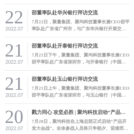
正式发布第九批境内区块链信息服务名称及备案
编号，聚均科技“产业数字金融区块链浏览
22
邵董率队赴华兴银行拜访交流
器”及“产业数字金融区块链服务平台”顺利获得备
7月22日，聚量集团、聚均科技董事长兼CEO邵平
案编号。
2022.07
率队赴广东省广州市，与广东华兴银行开展交
流。
21
邵董率队赴开泰银行拜访交流
7月21日下午，聚量集团、聚均科技董事长兼CEO
2022.07
邵平率队赴广东省深圳市，与开泰银行（中国）
有限公司开展交流。
21
邵董率队赴玉山银行拜访交流
7月21日上午，聚量集团、聚均科技董事长兼CEO
2022.07
邵平率队赴广东省深圳市，与玉山银行（中国）
有限公司开展交流。
20
戮力同心 攻坚必胜 | 聚均科技启动“产品开发大会战”
7月20日，聚均科技在上海总部正式启动“产品开
2022.07
发大会战”。全体参战人员将只争朝夕、迎难而