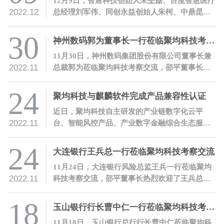
12月9日，智唐科技创始人朱垒磊、百度智慧医疗
2022.12
总经理刘军伟、同创永益创始人朱柯、中鼎昆仑
能源总经理齐云龙等北京大学工学院工程博士校
友一行莅临聚均科技参观交流，邵平董事长热烈
30
神州数码郭为董事长一行莅临聚均科技考察交流
欢迎了各位校友的到访。
11月30日，神州数码集团股份有限公司董事长兼
2022.11
总裁郭为莅临聚均科技考察交流，邵平董事长热
烈欢迎了郭为董事长一行的到访。
24
聚均科技与麒麟软件完成产品兼容性认证
近日，聚均科技自主研发的产业链数字化云平
2022.11
台、智能风控产品、产业数字金融综合生态服务
门户、SAM智能查析产品等软件产品与麒麟软件
完成了兼容性联合测试。
24
大连银行王兵总一行莅临聚均科技考察交流
11月24日，大连银行风险总监王兵一行莅临聚均
2022.11
科技考察交流，邵平董事长热烈欢迎了王兵总一
行的到访。
18
玉山银行行长曹中仁一行莅临聚均科技考察交流
11月18日，玉山银行总行行长曹中仁莅临聚均科