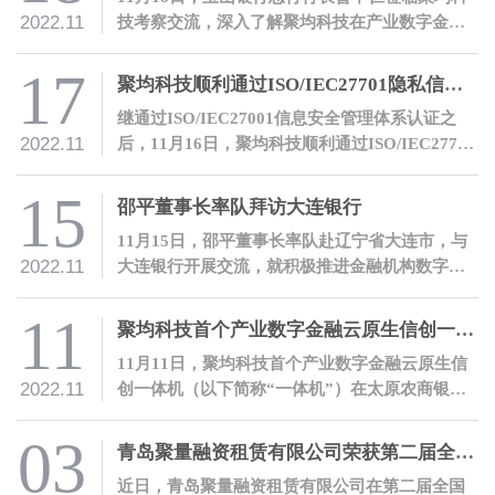
2022.11
技考察交流，深入了解聚均科技在产业数字金融
领域的开拓性探索和实践。
17
聚均科技顺利通过ISO/IEC27701隐私信息管理体系认证
继通过ISO/IEC27001信息安全管理体系认证之
2022.11
后，11月16日，聚均科技顺利通过ISO/IEC27701
隐私信息管理体系认证，隐私与信息安全管理能
力再度获得国际权威认可。
15
邵平董事长率队拜访大连银行
11月15日，邵平董事长率队赴辽宁省大连市，与
2022.11
大连银行开展交流，就积极推进金融机构数字化
转型进行沟通。
11
聚均科技首个产业数字金融云原生信创一体机落地太原农商银行
11月11日，聚均科技首个产业数字金融云原生信
2022.11
创一体机（以下简称“一体机”）在太原农商银行
成功落地，双方合作取得里程碑式进展。
03
青岛聚量融资租赁有限公司荣获第二届全国融资租赁创新案例大赛“优秀创新案例”奖
近日，青岛聚量融资租赁有限公司在第二届全国