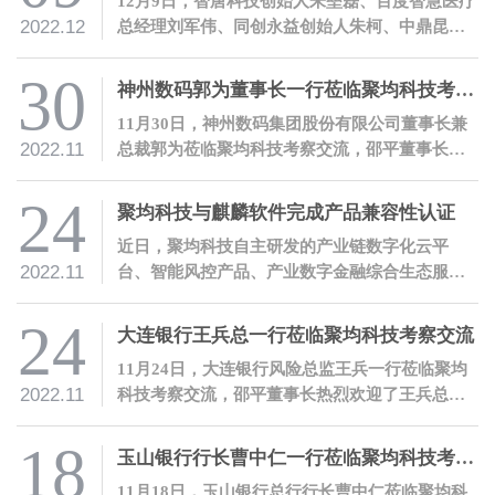
12月9日，智唐科技创始人朱垒磊、百度智慧医疗
2022.12
总经理刘军伟、同创永益创始人朱柯、中鼎昆仑
能源总经理齐云龙等北京大学工学院工程博士校
友一行莅临聚均科技参观交流，邵平董事长热烈
30
神州数码郭为董事长一行莅临聚均科技考察交流
欢迎了各位校友的到访。
11月30日，神州数码集团股份有限公司董事长兼
2022.11
总裁郭为莅临聚均科技考察交流，邵平董事长热
烈欢迎了郭为董事长一行的到访。
24
聚均科技与麒麟软件完成产品兼容性认证
近日，聚均科技自主研发的产业链数字化云平
2022.11
台、智能风控产品、产业数字金融综合生态服务
门户、SAM智能查析产品等软件产品与麒麟软件
完成了兼容性联合测试。
24
大连银行王兵总一行莅临聚均科技考察交流
11月24日，大连银行风险总监王兵一行莅临聚均
2022.11
科技考察交流，邵平董事长热烈欢迎了王兵总一
行的到访。
18
玉山银行行长曹中仁一行莅临聚均科技考察交流
11月18日，玉山银行总行行长曹中仁莅临聚均科