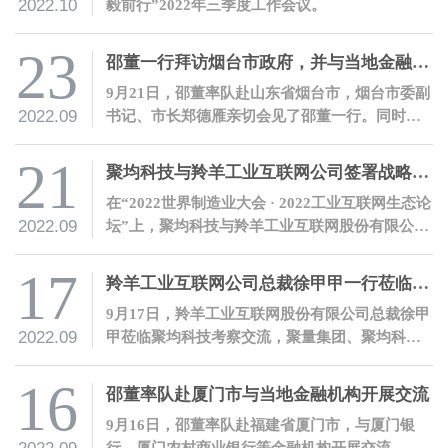
2022.10
毅前行”2022年三季度工作会议。
23
邵董一行拜访烟台市政府，并与当地金融机构开展交流
9月21日，邵董率队赴山东省烟台市，烟台市委副
2022.09
书记、市长郑德雁亲切会见了邵董一行。同时，
邵董应邀发表主题演讲，并与当地金融机构进行
了深入交流。
21
聚均科技与羚羊工业互联网公司签署战略合作协议
在“2022世界制造业大会 · 2022工业互联网生态论
2022.09
坛”上，聚均科技与羚羊工业互联网股份有限公司
签署了战略合作协议，双方将携手推动安徽产业
互联网发展，赋能实体经济。
17
羚羊工业互联网公司总裁徐甲甲一行莅临聚均科技考察交流
9月17日，羚羊工业互联网股份有限公司总裁徐甲
2022.09
甲莅临聚均科技考察交流，聚量集团、聚均科技
董事长兼CEO邵平热情接待了徐甲甲总裁一行。
16
邵董率队赴厦门市与当地金融机构开展交流
9月16日，邵董率队赴福建省厦门市，与厦门银
行、厦门农村商业银行等金融机构开展交流。