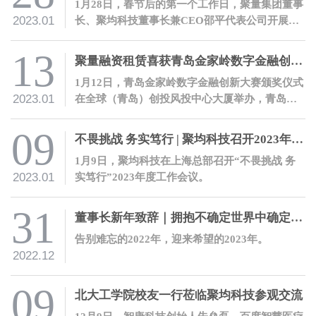
1月28日，春节后的第一个工作日，聚量集团董事
2023.01
长、聚均科技董事长兼CEO邵平代表公司开展开
工慰问活动，向全体员工送上新春祝福。
13
聚量融资租赁喜获青岛金家岭数字金融创新大赛二等奖
1月12日，青岛金家岭数字金融创新大赛颁奖仪式
2023.01
在全球（青岛）创投风投中心大厦举办，青岛聚
量融资租赁有限公司在大赛中喜获金融科技优秀
项目二等奖。
09
不畏挑战 务实笃行 | 聚均科技召开2023年度工作会议
1月9日，聚均科技在上海总部召开“不畏挑战 务
2023.01
实笃行”2023年度工作会议。
31
董事长新年致辞｜拥抱不确定世界中确定的力量
告别难忘的2022年，迎来希望的2023年。
2022.12
09
北大工学院校友一行莅临聚均科技参观交流