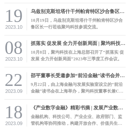
表济宁银行热情欢迎了邵平一行的到访。
19
乌兹别克斯坦塔什干州帕肯特区沙合鲁区长一行莅临聚均科技参观交流
10月19日，乌兹别克斯坦塔什干州帕肯特区沙合
2023.10
鲁区长一行莅临聚均科技参观交流。
08
抓落实 促发展 全力开创新局面 | 聚均科技召开2023年三季度工作会议
10月8日，聚均科技在上海总部召开了“抓落实 促
2023.10
发展 全力开创新局面”2023年三季度工作会议。
22
邵平董事长受邀参加“前沿金融”读书会并发表主题演讲
9月22日，由上海金融与发展实验室设立的“前沿
2023.09
金融”读书会在上海举办，聚均科技董事长兼CEO
邵平受邀参会，并围绕其著作《产业数字金融》
进行主题发言。
18
《产业数字金融》精彩书摘 | 发展产业数字金融的十条建议
金融机构、科技公司、产业企业、政府部门、监
2023.09
管机构等协同推动，构建开放合作、价值共生的
产业数字金融生态。