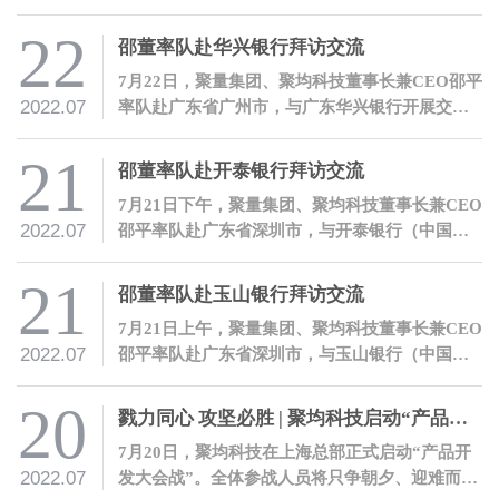
正式发布第九批境内区块链信息服务名称及备案
编号，聚均科技“产业数字金融区块链浏览
22
邵董率队赴华兴银行拜访交流
器”及“产业数字金融区块链服务平台”顺利获得备
7月22日，聚量集团、聚均科技董事长兼CEO邵平
案编号。
2022.07
率队赴广东省广州市，与广东华兴银行开展交
流。
21
邵董率队赴开泰银行拜访交流
7月21日下午，聚量集团、聚均科技董事长兼CEO
2022.07
邵平率队赴广东省深圳市，与开泰银行（中国）
有限公司开展交流。
21
邵董率队赴玉山银行拜访交流
7月21日上午，聚量集团、聚均科技董事长兼CEO
2022.07
邵平率队赴广东省深圳市，与玉山银行（中国）
有限公司开展交流。
20
戮力同心 攻坚必胜 | 聚均科技启动“产品开发大会战”
7月20日，聚均科技在上海总部正式启动“产品开
2022.07
发大会战”。全体参战人员将只争朝夕、迎难而