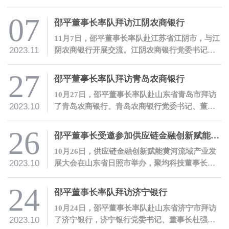
举办。聚量集团董事长、聚均科技董事长兼CEO
邵平受邀参会，并发表主题演讲。
07
邵平董事长率队拜访江阴农商银行
11月7日，邵平董事长率队赴江苏省江阴市，与江
2023.11
阴农商银行开展交流。江阴农商银行党委书记、
董事长宋萍代表江阴农商银行热烈欢迎了邵平一
行的到访。
27
邵平董事长率队拜访青岛农商银行
10月27日，邵平董事长率队赴山东省青岛市拜访
2023.10
了青岛农商银行。青岛农商银行党委书记、董事
长王锡峰代表青岛农商银行热情欢迎了邵平一行
的到访。
26
邵平董事长受邀参加供应链金融创新赋能黄河流域产业发展大会，并发表主题演讲
10月26日，供应链金融创新赋能黄河流域产业发
2023.10
展大会在山东省日照市举办，聚均科技董事长兼C
EO邵平受邀参会，并发表主题演讲。
24
邵平董事长率队拜访济宁银行
10月24日，邵平董事长率队赴山东省济宁市拜访
2023.10
了济宁银行，济宁银行党委书记、董事长杜强代