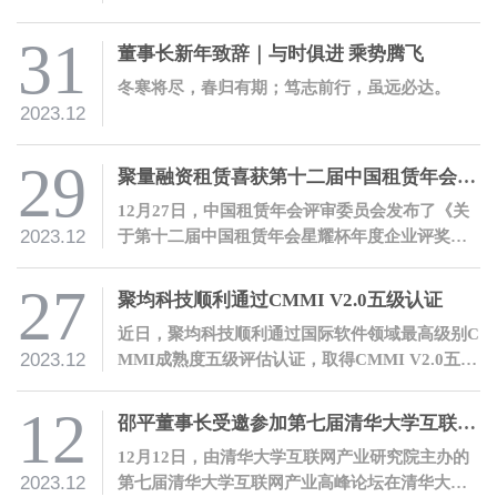
邵平作工作报告。公司全体员工参加会议。
31
董事长新年致辞｜与时俱进 乘势腾飞
冬寒将尽，春归有期；笃志前行，虽远必达。
2023.12
29
聚量融资租赁喜获第十二届中国租赁年会星耀杯“年度繁星奖”
12月27日，中国租赁年会评审委员会发布了《关
2023.12
于第十二届中国租赁年会星耀杯年度企业评奖结
果公告》，经评审委员会评审，青岛聚量融资租
赁有限公司荣获“年度繁星奖”。
27
聚均科技顺利通过CMMI V2.0五级认证
近日，聚均科技顺利通过国际软件领域最高级别C
2023.12
MMI成熟度五级评估认证，取得CMMI V2.0五级
证书。
12
邵平董事长受邀参加第七届清华大学互联网产业高峰论坛并发表主题演讲
12月12日，由清华大学互联网产业研究院主办的
2023.12
第七届清华大学互联网产业高峰论坛在清华大学