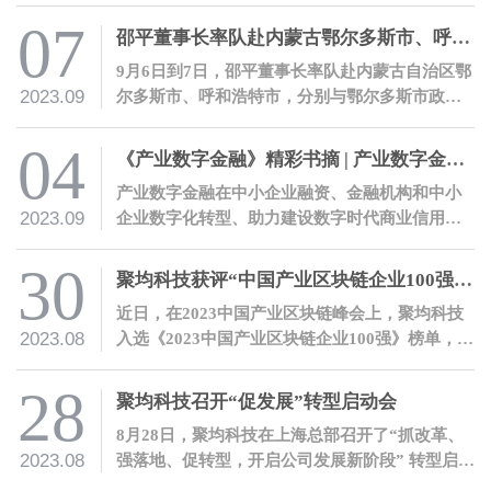
07
邵平董事长率队赴内蒙古鄂尔多斯市、呼和浩特市，与当地政府机构、金融机构、地方企业开展交流
9月6日到7日，邵平董事长率队赴内蒙古自治区鄂
2023.09
尔多斯市、呼和浩特市，分别与鄂尔多斯市政府
机构及当地金融机构、内蒙古自治区农村信用社
联合社座谈交流，并参观调研了国能互通企业光
04
《产业数字金融》精彩书摘 | 产业数字金融七大价值
伏发电基地、罕台川北站煤炭物流园，及鄂尔多
产业数字金融在中小企业融资、金融机构和中小
斯市人才科创中心。
2023.09
企业数字化转型、助力建设数字时代商业信用体
系、助力构建富有中国特色的金融体系等方面都
有着巨大的价值。
30
聚均科技获评“中国产业区块链企业100强”并荣获“产业区块链典型案例奖”
近日，在2023中国产业区块链峰会上，聚均科技
2023.08
入选《2023中国产业区块链企业100强》榜单，公
司“某银行光伏贷数字化管理项目”入选《2023中
国产业区块链典型案例》。
28
聚均科技召开“促发展”转型启动会
8月28日，聚均科技在上海总部召开了“抓改革、
2023.08
强落地、促转型，开启公司发展新阶段” 转型启动
会。