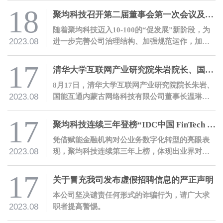
18
聚均科技召开第二届董事会第一次会议及第一届监事会第一次会议
随着聚均科技迈入10-100的“促发展”新阶段，为
2023.08
进一步完善公司治理结构、加强规范运作，加快
各项改革、推动公司经营发展再上新台阶，8月18
日，聚均科技在上海总部召开了第二届董事会第
17
清华大学互联网产业研究院朱岩院长、国能互通温琳董事长一行莅临聚均科技参观交流
一次会议及第一届监事会第一次会议。
8月17日，清华大学互联网产业研究院院长朱岩、
2023.08
国能互通内蒙古网络科技有限公司董事长温琳、
上海企源科技股份有限公司产业互联网事业部总
经理张志勇一行莅临聚均科技参观交流。
17
聚均科技连续三年登榜“IDC中国 FinTech 50”
凭借赋能金融机构对公业务数字化转型的亮眼表
2023.08
现，聚均科技连续第三年上榜，体现出业界对公
司实力的高度肯定。
17
关于冒充我司发布虚假招聘信息的严正声明
本公司坚决谴责任何形式的诈骗行为，请广大求
2023.08
职者提高警惕。