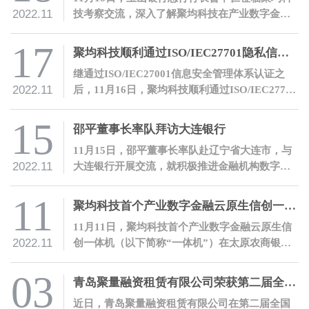
2022.11
技考察交流，深入了解聚均科技在产业数字金融
领域的开拓性探索和实践。
17
聚均科技顺利通过ISO/IEC27701隐私信息管理体系认证
继通过ISO/IEC27001信息安全管理体系认证之
2022.11
后，11月16日，聚均科技顺利通过ISO/IEC27701
隐私信息管理体系认证，隐私与信息安全管理能
力再度获得国际权威认可。
15
邵平董事长率队拜访大连银行
11月15日，邵平董事长率队赴辽宁省大连市，与
2022.11
大连银行开展交流，就积极推进金融机构数字化
转型进行沟通。
11
聚均科技首个产业数字金融云原生信创一体机落地太原农商银行
11月11日，聚均科技首个产业数字金融云原生信
2022.11
创一体机（以下简称“一体机”）在太原农商银行
成功落地，双方合作取得里程碑式进展。
03
青岛聚量融资租赁有限公司荣获第二届全国融资租赁创新案例大赛“优秀创新案例”奖
近日，青岛聚量融资租赁有限公司在第二届全国