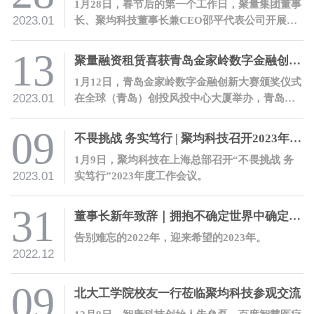
1月28日，春节后的第一个工作日，聚量集团董事
2023.01
长、聚均科技董事长兼CEO邵平代表公司开展开
工慰问活动，向全体员工送上新春祝福。
13
聚量融资租赁喜获青岛金家岭数字金融创新大赛二等奖
1月12日，青岛金家岭数字金融创新大赛颁奖仪式
2023.01
在全球（青岛）创投风投中心大厦举办，青岛聚
量融资租赁有限公司在大赛中喜获金融科技优秀
项目二等奖。
09
不畏挑战 务实笃行 | 聚均科技召开2023年度工作会议
1月9日，聚均科技在上海总部召开“不畏挑战 务
2023.01
实笃行”2023年度工作会议。
31
董事长新年致辞｜拥抱不确定世界中确定的力量
告别难忘的2022年，迎来希望的2023年。
2022.12
09
北大工学院校友一行莅临聚均科技参观交流