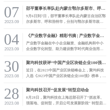
07
邵平董事长率队赴内蒙古鄂尔多斯市、呼和浩特市，与当地政府机构、金融机构、地方企业开展交流
9月6日到7日，邵平董事长率队赴内蒙古自治区鄂
2023.09
尔多斯市、呼和浩特市，分别与鄂尔多斯市政府
机构及当地金融机构、内蒙古自治区农村信用社
联合社座谈交流，并参观调研了国能互通企业光
04
《产业数字金融》精彩书摘 | 产业数字金融七大价值
伏发电基地、罕台川北站煤炭物流园，及鄂尔多
产业数字金融在中小企业融资、金融机构和中小
斯市人才科创中心。
2023.09
企业数字化转型、助力建设数字时代商业信用体
系、助力构建富有中国特色的金融体系等方面都
有着巨大的价值。
30
聚均科技获评“中国产业区块链企业100强”并荣获“产业区块链典型案例奖”
近日，在2023中国产业区块链峰会上，聚均科技
2023.08
入选《2023中国产业区块链企业100强》榜单，公
司“某银行光伏贷数字化管理项目”入选《2023中
国产业区块链典型案例》。
28
聚均科技召开“促发展”转型启动会
8月28日，聚均科技在上海总部召开了“抓改革、
2023.08
强落地、促转型，开启公司发展新阶段” 转型启动
会。