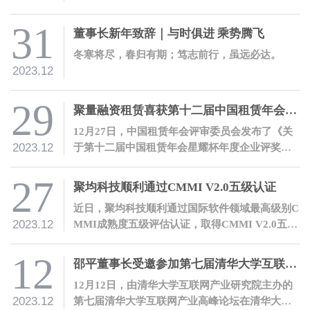
邵平作工作报告。公司全体员工参加会议。
31
董事长新年致辞｜与时俱进 乘势腾飞
冬寒将尽，春归有期；笃志前行，虽远必达。
2023.12
29
聚量融资租赁喜获第十二届中国租赁年会星耀杯“年度繁星奖”
12月27日，中国租赁年会评审委员会发布了《关
2023.12
于第十二届中国租赁年会星耀杯年度企业评奖结
果公告》，经评审委员会评审，青岛聚量融资租
赁有限公司荣获“年度繁星奖”。
27
聚均科技顺利通过CMMI V2.0五级认证
近日，聚均科技顺利通过国际软件领域最高级别C
2023.12
MMI成熟度五级评估认证，取得CMMI V2.0五级
证书。
12
邵平董事长受邀参加第七届清华大学互联网产业高峰论坛并发表主题演讲
12月12日，由清华大学互联网产业研究院主办的
2023.12
第七届清华大学互联网产业高峰论坛在清华大学