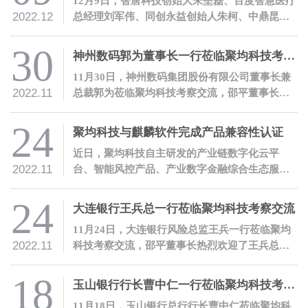
12月9日，智唐科技创始人朱垒磊、百度智慧医疗
2022.12
总经理刘军伟、同创永益创始人朱柯、中鼎昆仑
能源总经理齐云龙等北京大学工学院工程博士校
友一行莅临聚均科技参观交流，邵平董事长热烈
30
神州数码郭为董事长一行莅临聚均科技考察交流
欢迎了各位校友的到访。
11月30日，神州数码集团股份有限公司董事长兼
2022.11
总裁郭为莅临聚均科技考察交流，邵平董事长热
烈欢迎了郭为董事长一行的到访。
24
聚均科技与麒麟软件完成产品兼容性认证
近日，聚均科技自主研发的产业链数字化云平
2022.11
台、智能风控产品、产业数字金融综合生态服务
门户、SAM智能查析产品等软件产品与麒麟软件
完成了兼容性联合测试。
24
大连银行王兵总一行莅临聚均科技考察交流
11月24日，大连银行风险总监王兵一行莅临聚均
2022.11
科技考察交流，邵平董事长热烈欢迎了王兵总一
行的到访。
18
玉山银行行长曹中仁一行莅临聚均科技考察交流
11月18日，玉山银行总行行长曹中仁莅临聚均科