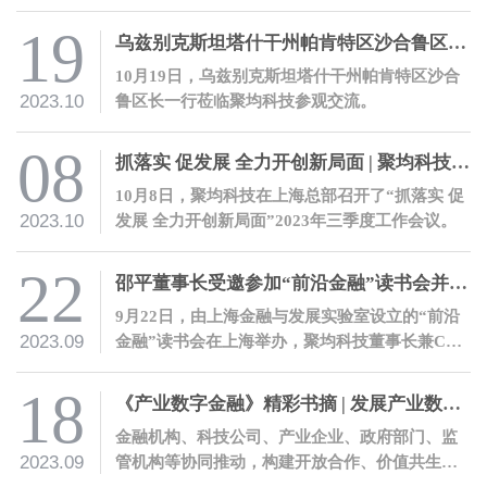
表济宁银行热情欢迎了邵平一行的到访。
19
乌兹别克斯坦塔什干州帕肯特区沙合鲁区长一行莅临聚均科技参观交流
10月19日，乌兹别克斯坦塔什干州帕肯特区沙合
2023.10
鲁区长一行莅临聚均科技参观交流。
08
抓落实 促发展 全力开创新局面 | 聚均科技召开2023年三季度工作会议
10月8日，聚均科技在上海总部召开了“抓落实 促
2023.10
发展 全力开创新局面”2023年三季度工作会议。
22
邵平董事长受邀参加“前沿金融”读书会并发表主题演讲
9月22日，由上海金融与发展实验室设立的“前沿
2023.09
金融”读书会在上海举办，聚均科技董事长兼CEO
邵平受邀参会，并围绕其著作《产业数字金融》
进行主题发言。
18
《产业数字金融》精彩书摘 | 发展产业数字金融的十条建议
金融机构、科技公司、产业企业、政府部门、监
2023.09
管机构等协同推动，构建开放合作、价值共生的
产业数字金融生态。