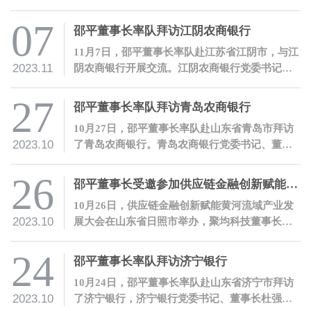
举办。聚量集团董事长、聚均科技董事长兼CEO
邵平受邀参会，并发表主题演讲。
07
邵平董事长率队拜访江阴农商银行
11月7日，邵平董事长率队赴江苏省江阴市，与江
2023.11
阴农商银行开展交流。江阴农商银行党委书记、
董事长宋萍代表江阴农商银行热烈欢迎了邵平一
行的到访。
27
邵平董事长率队拜访青岛农商银行
10月27日，邵平董事长率队赴山东省青岛市拜访
2023.10
了青岛农商银行。青岛农商银行党委书记、董事
长王锡峰代表青岛农商银行热情欢迎了邵平一行
的到访。
26
邵平董事长受邀参加供应链金融创新赋能黄河流域产业发展大会，并发表主题演讲
10月26日，供应链金融创新赋能黄河流域产业发
2023.10
展大会在山东省日照市举办，聚均科技董事长兼C
EO邵平受邀参会，并发表主题演讲。
24
邵平董事长率队拜访济宁银行
10月24日，邵平董事长率队赴山东省济宁市拜访
2023.10
了济宁银行，济宁银行党委书记、董事长杜强代