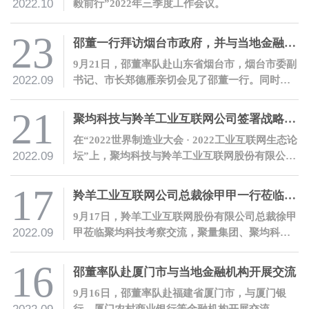
2022.10
毅前行”2022年三季度工作会议。
23
邵董一行拜访烟台市政府，并与当地金融机构开展交流
9月21日，邵董率队赴山东省烟台市，烟台市委副
2022.09
书记、市长郑德雁亲切会见了邵董一行。同时，
邵董应邀发表主题演讲，并与当地金融机构进行
了深入交流。
21
聚均科技与羚羊工业互联网公司签署战略合作协议
在“2022世界制造业大会 · 2022工业互联网生态论
2022.09
坛”上，聚均科技与羚羊工业互联网股份有限公司
签署了战略合作协议，双方将携手推动安徽产业
互联网发展，赋能实体经济。
17
羚羊工业互联网公司总裁徐甲甲一行莅临聚均科技考察交流
9月17日，羚羊工业互联网股份有限公司总裁徐甲
2022.09
甲莅临聚均科技考察交流，聚量集团、聚均科技
董事长兼CEO邵平热情接待了徐甲甲总裁一行。
16
邵董率队赴厦门市与当地金融机构开展交流
9月16日，邵董率队赴福建省厦门市，与厦门银
行、厦门农村商业银行等金融机构开展交流。