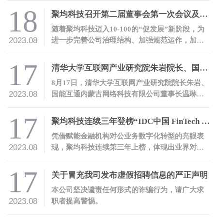
18
聚均科技召开第二届董事会第一次会议及第一届监事会第一次会议
随着聚均科技迈入10-100的“促发展”新阶段，为
2023.08
进一步完善公司治理结构、加强规范运作，加快
各项改革、推动公司经营发展再上新台阶，8月18
日，聚均科技在上海总部召开了第二届董事会第
17
清华大学互联网产业研究院朱岩院长、国能互通温琳董事长一行莅临聚均科技参观交流
一次会议及第一届监事会第一次会议。
8月17日，清华大学互联网产业研究院院长朱岩、
2023.08
国能互通内蒙古网络科技有限公司董事长温琳、
上海企源科技股份有限公司产业互联网事业部总
经理张志勇一行莅临聚均科技参观交流。
17
聚均科技连续三年登榜“IDC中国 FinTech 50”
凭借赋能金融机构对公业务数字化转型的亮眼表
2023.08
现，聚均科技连续第三年上榜，体现出业界对公
司实力的高度肯定。
17
关于冒充我司发布虚假招聘信息的严正声明
本公司坚决谴责任何形式的诈骗行为，请广大求
2023.08
职者提高警惕。