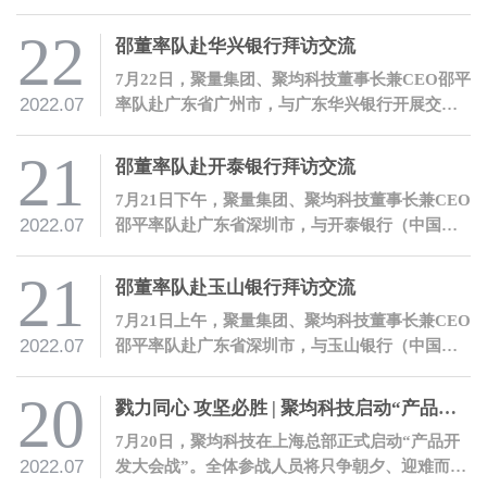
正式发布第九批境内区块链信息服务名称及备案
编号，聚均科技“产业数字金融区块链浏览
22
邵董率队赴华兴银行拜访交流
器”及“产业数字金融区块链服务平台”顺利获得备
7月22日，聚量集团、聚均科技董事长兼CEO邵平
案编号。
2022.07
率队赴广东省广州市，与广东华兴银行开展交
流。
21
邵董率队赴开泰银行拜访交流
7月21日下午，聚量集团、聚均科技董事长兼CEO
2022.07
邵平率队赴广东省深圳市，与开泰银行（中国）
有限公司开展交流。
21
邵董率队赴玉山银行拜访交流
7月21日上午，聚量集团、聚均科技董事长兼CEO
2022.07
邵平率队赴广东省深圳市，与玉山银行（中国）
有限公司开展交流。
20
戮力同心 攻坚必胜 | 聚均科技启动“产品开发大会战”
7月20日，聚均科技在上海总部正式启动“产品开
2022.07
发大会战”。全体参战人员将只争朝夕、迎难而