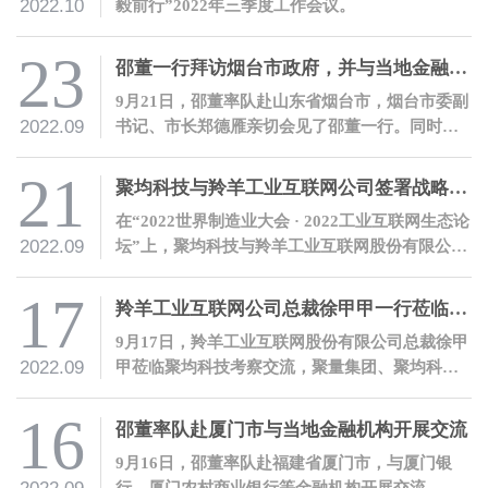
2022.10
毅前行”2022年三季度工作会议。
23
邵董一行拜访烟台市政府，并与当地金融机构开展交流
9月21日，邵董率队赴山东省烟台市，烟台市委副
2022.09
书记、市长郑德雁亲切会见了邵董一行。同时，
邵董应邀发表主题演讲，并与当地金融机构进行
了深入交流。
21
聚均科技与羚羊工业互联网公司签署战略合作协议
在“2022世界制造业大会 · 2022工业互联网生态论
2022.09
坛”上，聚均科技与羚羊工业互联网股份有限公司
签署了战略合作协议，双方将携手推动安徽产业
互联网发展，赋能实体经济。
17
羚羊工业互联网公司总裁徐甲甲一行莅临聚均科技考察交流
9月17日，羚羊工业互联网股份有限公司总裁徐甲
2022.09
甲莅临聚均科技考察交流，聚量集团、聚均科技
董事长兼CEO邵平热情接待了徐甲甲总裁一行。
16
邵董率队赴厦门市与当地金融机构开展交流
9月16日，邵董率队赴福建省厦门市，与厦门银
行、厦门农村商业银行等金融机构开展交流。