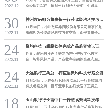
12月9日，智唐科技创始人朱垒磊、百度智慧医疗
2022.12
总经理刘军伟、同创永益创始人朱柯、中鼎昆仑
能源总经理齐云龙等北京大学工学院工程博士校
友一行莅临聚均科技参观交流，邵平董事长热烈
30
神州数码郭为董事长一行莅临聚均科技考察交流
欢迎了各位校友的到访。
11月30日，神州数码集团股份有限公司董事长兼
2022.11
总裁郭为莅临聚均科技考察交流，邵平董事长热
烈欢迎了郭为董事长一行的到访。
24
聚均科技与麒麟软件完成产品兼容性认证
近日，聚均科技自主研发的产业链数字化云平
2022.11
台、智能风控产品、产业数字金融综合生态服务
门户、SAM智能查析产品等软件产品与麒麟软件
完成了兼容性联合测试。
24
大连银行王兵总一行莅临聚均科技考察交流
11月24日，大连银行风险总监王兵一行莅临聚均
2022.11
科技考察交流，邵平董事长热烈欢迎了王兵总一
行的到访。
18
玉山银行行长曹中仁一行莅临聚均科技考察交流
11月18日，玉山银行总行行长曹中仁莅临聚均科