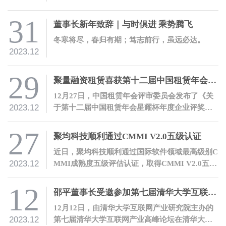
邵平作工作报告。公司全体员工参加会议。
31
董事长新年致辞｜与时俱进 乘势腾飞
冬寒将尽，春归有期；笃志前行，虽远必达。
2023.12
29
聚量融资租赁喜获第十二届中国租赁年会星耀杯“年度繁星奖”
12月27日，中国租赁年会评审委员会发布了《关
2023.12
于第十二届中国租赁年会星耀杯年度企业评奖结
果公告》，经评审委员会评审，青岛聚量融资租
赁有限公司荣获“年度繁星奖”。
27
聚均科技顺利通过CMMI V2.0五级认证
近日，聚均科技顺利通过国际软件领域最高级别C
2023.12
MMI成熟度五级评估认证，取得CMMI V2.0五级
证书。
12
邵平董事长受邀参加第七届清华大学互联网产业高峰论坛并发表主题演讲
12月12日，由清华大学互联网产业研究院主办的
2023.12
第七届清华大学互联网产业高峰论坛在清华大学