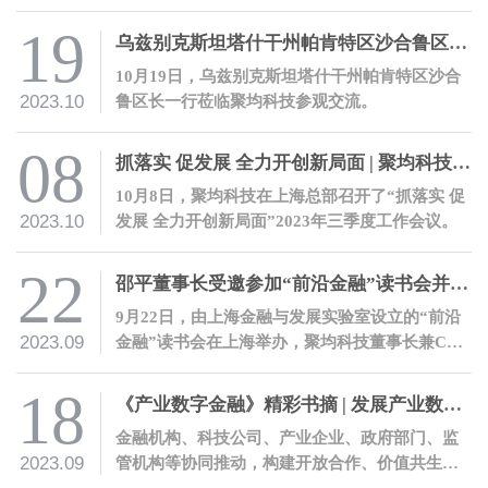
表济宁银行热情欢迎了邵平一行的到访。
19
乌兹别克斯坦塔什干州帕肯特区沙合鲁区长一行莅临聚均科技参观交流
10月19日，乌兹别克斯坦塔什干州帕肯特区沙合
2023.10
鲁区长一行莅临聚均科技参观交流。
08
抓落实 促发展 全力开创新局面 | 聚均科技召开2023年三季度工作会议
10月8日，聚均科技在上海总部召开了“抓落实 促
2023.10
发展 全力开创新局面”2023年三季度工作会议。
22
邵平董事长受邀参加“前沿金融”读书会并发表主题演讲
9月22日，由上海金融与发展实验室设立的“前沿
2023.09
金融”读书会在上海举办，聚均科技董事长兼CEO
邵平受邀参会，并围绕其著作《产业数字金融》
进行主题发言。
18
《产业数字金融》精彩书摘 | 发展产业数字金融的十条建议
金融机构、科技公司、产业企业、政府部门、监
2023.09
管机构等协同推动，构建开放合作、价值共生的
产业数字金融生态。