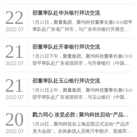
正式发布第九批境内区块链信息服务名称及备案
编号，聚均科技“产业数字金融区块链浏览
22
邵董率队赴华兴银行拜访交流
器”及“产业数字金融区块链服务平台”顺利获得备
7月22日，聚量集团、聚均科技董事长兼CEO邵平
案编号。
2022.07
率队赴广东省广州市，与广东华兴银行开展交
流。
21
邵董率队赴开泰银行拜访交流
7月21日下午，聚量集团、聚均科技董事长兼CEO
2022.07
邵平率队赴广东省深圳市，与开泰银行（中国）
有限公司开展交流。
21
邵董率队赴玉山银行拜访交流
7月21日上午，聚量集团、聚均科技董事长兼CEO
2022.07
邵平率队赴广东省深圳市，与玉山银行（中国）
有限公司开展交流。
20
戮力同心 攻坚必胜 | 聚均科技启动“产品开发大会战”
7月20日，聚均科技在上海总部正式启动“产品开
2022.07
发大会战”。全体参战人员将只争朝夕、迎难而