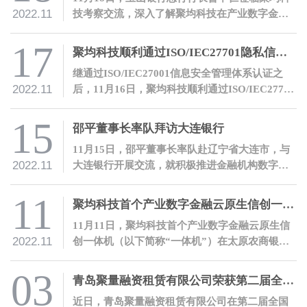
2022.11
技考察交流，深入了解聚均科技在产业数字金融
领域的开拓性探索和实践。
17
聚均科技顺利通过ISO/IEC27701隐私信息管理体系认证
继通过ISO/IEC27001信息安全管理体系认证之
2022.11
后，11月16日，聚均科技顺利通过ISO/IEC27701
隐私信息管理体系认证，隐私与信息安全管理能
力再度获得国际权威认可。
15
邵平董事长率队拜访大连银行
11月15日，邵平董事长率队赴辽宁省大连市，与
2022.11
大连银行开展交流，就积极推进金融机构数字化
转型进行沟通。
11
聚均科技首个产业数字金融云原生信创一体机落地太原农商银行
11月11日，聚均科技首个产业数字金融云原生信
2022.11
创一体机（以下简称“一体机”）在太原农商银行
成功落地，双方合作取得里程碑式进展。
03
青岛聚量融资租赁有限公司荣获第二届全国融资租赁创新案例大赛“优秀创新案例”奖
近日，青岛聚量融资租赁有限公司在第二届全国