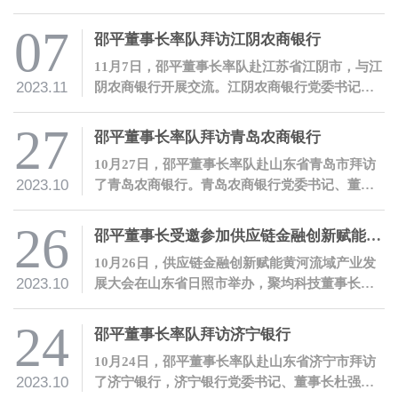
举办。聚量集团董事长、聚均科技董事长兼CEO
邵平受邀参会，并发表主题演讲。
07
邵平董事长率队拜访江阴农商银行
11月7日，邵平董事长率队赴江苏省江阴市，与江
2023.11
阴农商银行开展交流。江阴农商银行党委书记、
董事长宋萍代表江阴农商银行热烈欢迎了邵平一
行的到访。
27
邵平董事长率队拜访青岛农商银行
10月27日，邵平董事长率队赴山东省青岛市拜访
2023.10
了青岛农商银行。青岛农商银行党委书记、董事
长王锡峰代表青岛农商银行热情欢迎了邵平一行
的到访。
26
邵平董事长受邀参加供应链金融创新赋能黄河流域产业发展大会，并发表主题演讲
10月26日，供应链金融创新赋能黄河流域产业发
2023.10
展大会在山东省日照市举办，聚均科技董事长兼C
EO邵平受邀参会，并发表主题演讲。
24
邵平董事长率队拜访济宁银行
10月24日，邵平董事长率队赴山东省济宁市拜访
2023.10
了济宁银行，济宁银行党委书记、董事长杜强代