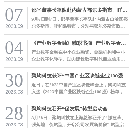
07
邵平董事长率队赴内蒙古鄂尔多斯市、呼和浩特市，与当地政府机构、金融机构、地方企业开展交流
9月6日到7日，邵平董事长率队赴内蒙古自治区鄂
2023.09
尔多斯市、呼和浩特市，分别与鄂尔多斯市政府
机构及当地金融机构、内蒙古自治区农村信用社
联合社座谈交流，并参观调研了国能互通企业光
04
《产业数字金融》精彩书摘 | 产业数字金融七大价值
伏发电基地、罕台川北站煤炭物流园，及鄂尔多
产业数字金融在中小企业融资、金融机构和中小
斯市人才科创中心。
2023.09
企业数字化转型、助力建设数字时代商业信用体
系、助力构建富有中国特色的金融体系等方面都
有着巨大的价值。
30
聚均科技获评“中国产业区块链企业100强”并荣获“产业区块链典型案例奖”
近日，在2023中国产业区块链峰会上，聚均科技
2023.08
入选《2023中国产业区块链企业100强》榜单，公
司“某银行光伏贷数字化管理项目”入选《2023中
国产业区块链典型案例》。
28
聚均科技召开“促发展”转型启动会
8月28日，聚均科技在上海总部召开了“抓改革、
2023.08
强落地、促转型，开启公司发展新阶段” 转型启动
会。