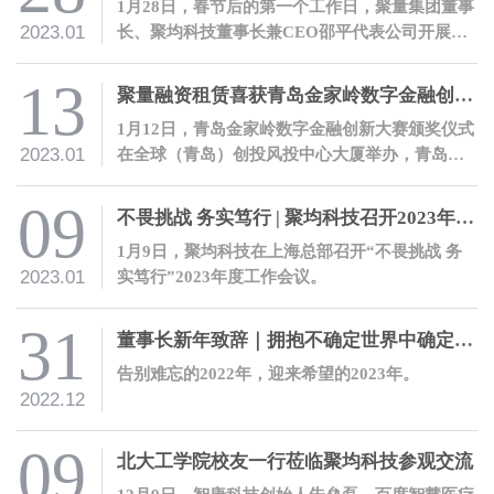
1月28日，春节后的第一个工作日，聚量集团董事
2023.01
长、聚均科技董事长兼CEO邵平代表公司开展开
工慰问活动，向全体员工送上新春祝福。
13
聚量融资租赁喜获青岛金家岭数字金融创新大赛二等奖
1月12日，青岛金家岭数字金融创新大赛颁奖仪式
2023.01
在全球（青岛）创投风投中心大厦举办，青岛聚
量融资租赁有限公司在大赛中喜获金融科技优秀
项目二等奖。
09
不畏挑战 务实笃行 | 聚均科技召开2023年度工作会议
1月9日，聚均科技在上海总部召开“不畏挑战 务
2023.01
实笃行”2023年度工作会议。
31
董事长新年致辞｜拥抱不确定世界中确定的力量
告别难忘的2022年，迎来希望的2023年。
2022.12
09
北大工学院校友一行莅临聚均科技参观交流