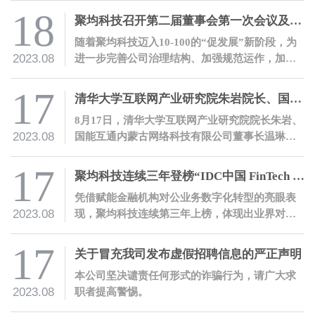
18
聚均科技召开第二届董事会第一次会议及第一届监事会第一次会议
随着聚均科技迈入10-100的“促发展”新阶段，为
2023.08
进一步完善公司治理结构、加强规范运作，加快
各项改革、推动公司经营发展再上新台阶，8月18
日，聚均科技在上海总部召开了第二届董事会第
17
清华大学互联网产业研究院朱岩院长、国能互通温琳董事长一行莅临聚均科技参观交流
一次会议及第一届监事会第一次会议。
8月17日，清华大学互联网产业研究院院长朱岩、
2023.08
国能互通内蒙古网络科技有限公司董事长温琳、
上海企源科技股份有限公司产业互联网事业部总
经理张志勇一行莅临聚均科技参观交流。
17
聚均科技连续三年登榜“IDC中国 FinTech 50”
凭借赋能金融机构对公业务数字化转型的亮眼表
2023.08
现，聚均科技连续第三年上榜，体现出业界对公
司实力的高度肯定。
17
关于冒充我司发布虚假招聘信息的严正声明
本公司坚决谴责任何形式的诈骗行为，请广大求
2023.08
职者提高警惕。