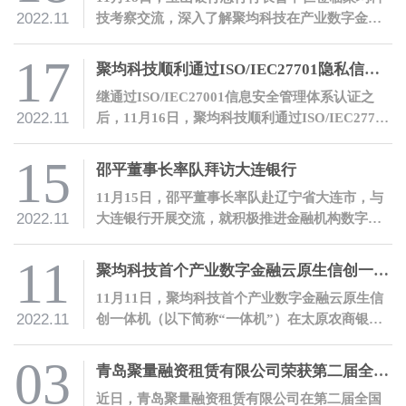
2022.11
技考察交流，深入了解聚均科技在产业数字金融
领域的开拓性探索和实践。
17
聚均科技顺利通过ISO/IEC27701隐私信息管理体系认证
继通过ISO/IEC27001信息安全管理体系认证之
2022.11
后，11月16日，聚均科技顺利通过ISO/IEC27701
隐私信息管理体系认证，隐私与信息安全管理能
力再度获得国际权威认可。
15
邵平董事长率队拜访大连银行
11月15日，邵平董事长率队赴辽宁省大连市，与
2022.11
大连银行开展交流，就积极推进金融机构数字化
转型进行沟通。
11
聚均科技首个产业数字金融云原生信创一体机落地太原农商银行
11月11日，聚均科技首个产业数字金融云原生信
2022.11
创一体机（以下简称“一体机”）在太原农商银行
成功落地，双方合作取得里程碑式进展。
03
青岛聚量融资租赁有限公司荣获第二届全国融资租赁创新案例大赛“优秀创新案例”奖
近日，青岛聚量融资租赁有限公司在第二届全国