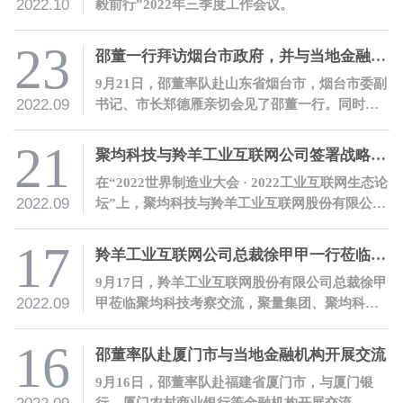
2022.10
毅前行”2022年三季度工作会议。
23
邵董一行拜访烟台市政府，并与当地金融机构开展交流
9月21日，邵董率队赴山东省烟台市，烟台市委副
2022.09
书记、市长郑德雁亲切会见了邵董一行。同时，
邵董应邀发表主题演讲，并与当地金融机构进行
了深入交流。
21
聚均科技与羚羊工业互联网公司签署战略合作协议
在“2022世界制造业大会 · 2022工业互联网生态论
2022.09
坛”上，聚均科技与羚羊工业互联网股份有限公司
签署了战略合作协议，双方将携手推动安徽产业
互联网发展，赋能实体经济。
17
羚羊工业互联网公司总裁徐甲甲一行莅临聚均科技考察交流
9月17日，羚羊工业互联网股份有限公司总裁徐甲
2022.09
甲莅临聚均科技考察交流，聚量集团、聚均科技
董事长兼CEO邵平热情接待了徐甲甲总裁一行。
16
邵董率队赴厦门市与当地金融机构开展交流
9月16日，邵董率队赴福建省厦门市，与厦门银
行、厦门农村商业银行等金融机构开展交流。