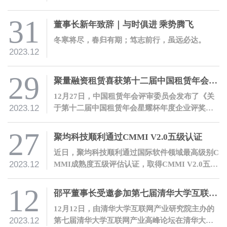
邵平作工作报告。公司全体员工参加会议。
31
董事长新年致辞｜与时俱进 乘势腾飞
冬寒将尽，春归有期；笃志前行，虽远必达。
2023.12
29
聚量融资租赁喜获第十二届中国租赁年会星耀杯“年度繁星奖”
12月27日，中国租赁年会评审委员会发布了《关
2023.12
于第十二届中国租赁年会星耀杯年度企业评奖结
果公告》，经评审委员会评审，青岛聚量融资租
赁有限公司荣获“年度繁星奖”。
27
聚均科技顺利通过CMMI V2.0五级认证
近日，聚均科技顺利通过国际软件领域最高级别C
2023.12
MMI成熟度五级评估认证，取得CMMI V2.0五级
证书。
12
邵平董事长受邀参加第七届清华大学互联网产业高峰论坛并发表主题演讲
12月12日，由清华大学互联网产业研究院主办的
2023.12
第七届清华大学互联网产业高峰论坛在清华大学