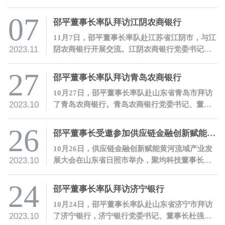
举办。聚量集团董事长、聚均科技董事长兼CEO
邵平受邀参会，并发表主题演讲。
07
邵平董事长率队拜访江阴农商银行
11月7日，邵平董事长率队赴江苏省江阴市，与江
2023.11
阴农商银行开展交流。江阴农商银行党委书记、
董事长宋萍代表江阴农商银行热烈欢迎了邵平一
行的到访。
27
邵平董事长率队拜访青岛农商银行
10月27日，邵平董事长率队赴山东省青岛市拜访
2023.10
了青岛农商银行。青岛农商银行党委书记、董事
长王锡峰代表青岛农商银行热情欢迎了邵平一行
的到访。
26
邵平董事长受邀参加供应链金融创新赋能黄河流域产业发展大会，并发表主题演讲
10月26日，供应链金融创新赋能黄河流域产业发
2023.10
展大会在山东省日照市举办，聚均科技董事长兼C
EO邵平受邀参会，并发表主题演讲。
24
邵平董事长率队拜访济宁银行
10月24日，邵平董事长率队赴山东省济宁市拜访
2023.10
了济宁银行，济宁银行党委书记、董事长杜强代