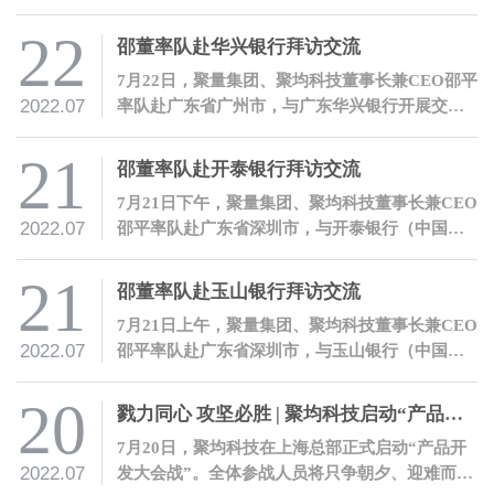
正式发布第九批境内区块链信息服务名称及备案
编号，聚均科技“产业数字金融区块链浏览
22
邵董率队赴华兴银行拜访交流
器”及“产业数字金融区块链服务平台”顺利获得备
7月22日，聚量集团、聚均科技董事长兼CEO邵平
案编号。
2022.07
率队赴广东省广州市，与广东华兴银行开展交
流。
21
邵董率队赴开泰银行拜访交流
7月21日下午，聚量集团、聚均科技董事长兼CEO
2022.07
邵平率队赴广东省深圳市，与开泰银行（中国）
有限公司开展交流。
21
邵董率队赴玉山银行拜访交流
7月21日上午，聚量集团、聚均科技董事长兼CEO
2022.07
邵平率队赴广东省深圳市，与玉山银行（中国）
有限公司开展交流。
20
戮力同心 攻坚必胜 | 聚均科技启动“产品开发大会战”
7月20日，聚均科技在上海总部正式启动“产品开
2022.07
发大会战”。全体参战人员将只争朝夕、迎难而