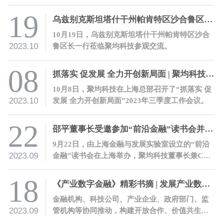
表济宁银行热情欢迎了邵平一行的到访。
19
乌兹别克斯坦塔什干州帕肯特区沙合鲁区长一行莅临聚均科技参观交流
10月19日，乌兹别克斯坦塔什干州帕肯特区沙合
2023.10
鲁区长一行莅临聚均科技参观交流。
08
抓落实 促发展 全力开创新局面 | 聚均科技召开2023年三季度工作会议
10月8日，聚均科技在上海总部召开了“抓落实 促
2023.10
发展 全力开创新局面”2023年三季度工作会议。
22
邵平董事长受邀参加“前沿金融”读书会并发表主题演讲
9月22日，由上海金融与发展实验室设立的“前沿
2023.09
金融”读书会在上海举办，聚均科技董事长兼CEO
邵平受邀参会，并围绕其著作《产业数字金融》
进行主题发言。
18
《产业数字金融》精彩书摘 | 发展产业数字金融的十条建议
金融机构、科技公司、产业企业、政府部门、监
2023.09
管机构等协同推动，构建开放合作、价值共生的
产业数字金融生态。