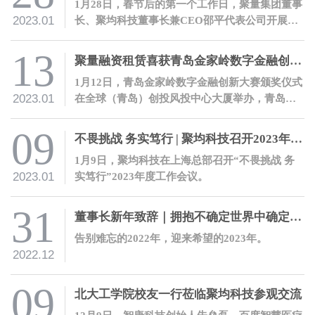
1月28日，春节后的第一个工作日，聚量集团董事
2023.01
长、聚均科技董事长兼CEO邵平代表公司开展开
工慰问活动，向全体员工送上新春祝福。
13
聚量融资租赁喜获青岛金家岭数字金融创新大赛二等奖
1月12日，青岛金家岭数字金融创新大赛颁奖仪式
2023.01
在全球（青岛）创投风投中心大厦举办，青岛聚
量融资租赁有限公司在大赛中喜获金融科技优秀
项目二等奖。
09
不畏挑战 务实笃行 | 聚均科技召开2023年度工作会议
1月9日，聚均科技在上海总部召开“不畏挑战 务
2023.01
实笃行”2023年度工作会议。
31
董事长新年致辞｜拥抱不确定世界中确定的力量
告别难忘的2022年，迎来希望的2023年。
2022.12
09
北大工学院校友一行莅临聚均科技参观交流