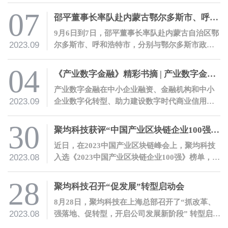
07
邵平董事长率队赴内蒙古鄂尔多斯市、呼和浩特市，与当地政府机构、金融机构、地方企业开展交流
9月6日到7日，邵平董事长率队赴内蒙古自治区鄂
2023.09
尔多斯市、呼和浩特市，分别与鄂尔多斯市政府
机构及当地金融机构、内蒙古自治区农村信用社
联合社座谈交流，并参观调研了国能互通企业光
04
《产业数字金融》精彩书摘 | 产业数字金融七大价值
伏发电基地、罕台川北站煤炭物流园，及鄂尔多
产业数字金融在中小企业融资、金融机构和中小
斯市人才科创中心。
2023.09
企业数字化转型、助力建设数字时代商业信用体
系、助力构建富有中国特色的金融体系等方面都
有着巨大的价值。
30
聚均科技获评“中国产业区块链企业100强”并荣获“产业区块链典型案例奖”
近日，在2023中国产业区块链峰会上，聚均科技
2023.08
入选《2023中国产业区块链企业100强》榜单，公
司“某银行光伏贷数字化管理项目”入选《2023中
国产业区块链典型案例》。
28
聚均科技召开“促发展”转型启动会
8月28日，聚均科技在上海总部召开了“抓改革、
2023.08
强落地、促转型，开启公司发展新阶段” 转型启动
会。