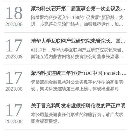
18
聚均科技召开第二届董事会第一次会议及第一届监事会第一次会议
随着聚均科技迈入10-100的“促发展”新阶段，为
2023.08
进一步完善公司治理结构、加强规范运作，加快
各项改革、推动公司经营发展再上新台阶，8月18
日，聚均科技在上海总部召开了第二届董事会第
17
清华大学互联网产业研究院朱岩院长、国能互通温琳董事长一行莅临聚均科技参观交流
一次会议及第一届监事会第一次会议。
8月17日，清华大学互联网产业研究院院长朱岩、
2023.08
国能互通内蒙古网络科技有限公司董事长温琳、
上海企源科技股份有限公司产业互联网事业部总
经理张志勇一行莅临聚均科技参观交流。
17
聚均科技连续三年登榜“IDC中国 FinTech 50”
凭借赋能金融机构对公业务数字化转型的亮眼表
2023.08
现，聚均科技连续第三年上榜，体现出业界对公
司实力的高度肯定。
17
关于冒充我司发布虚假招聘信息的严正声明
本公司坚决谴责任何形式的诈骗行为，请广大求
2023.08
职者提高警惕。