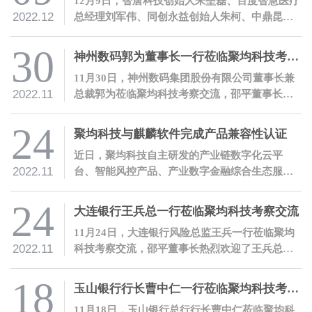
12月9日，智唐科技创始人朱垒磊、百度智慧医疗
2022.12
总经理刘军伟、同创永益创始人朱柯、中鼎昆仑
能源总经理齐云龙等北京大学工学院工程博士校
友一行莅临聚均科技参观交流，邵平董事长热烈
30
神州数码郭为董事长一行莅临聚均科技考察交流
欢迎了各位校友的到访。
11月30日，神州数码集团股份有限公司董事长兼
2022.11
总裁郭为莅临聚均科技考察交流，邵平董事长热
烈欢迎了郭为董事长一行的到访。
24
聚均科技与麒麟软件完成产品兼容性认证
近日，聚均科技自主研发的产业链数字化云平
2022.11
台、智能风控产品、产业数字金融综合生态服务
门户、SAM智能查析产品等软件产品与麒麟软件
完成了兼容性联合测试。
24
大连银行王兵总一行莅临聚均科技考察交流
11月24日，大连银行风险总监王兵一行莅临聚均
2022.11
科技考察交流，邵平董事长热烈欢迎了王兵总一
行的到访。
18
玉山银行行长曹中仁一行莅临聚均科技考察交流
11月18日，玉山银行总行行长曹中仁莅临聚均科